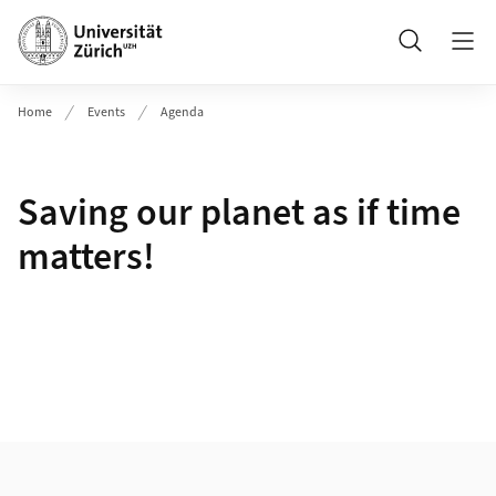
Header
Suche
Home
Events
Agenda
Saving our planet as if time
matters!