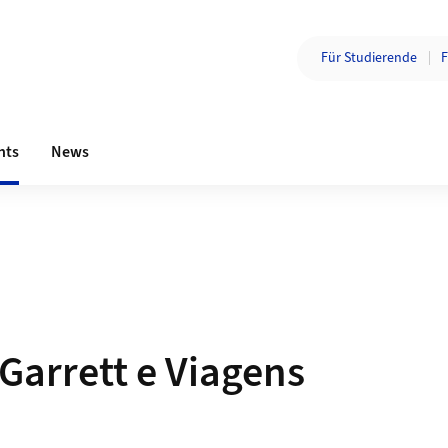
Zielgruppe wechsel
Für Studierende
F
Bereichsnavigation
nts
News
Garrett e Viagens