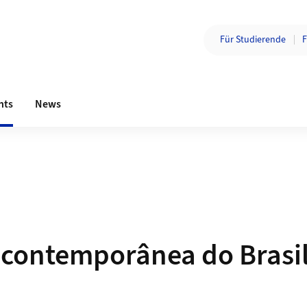
Zielgruppe wechsel
Für Studierende
F
Bereichsnavigation
nts
News
 contemporânea do Brasi