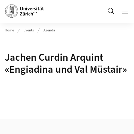
Header
Suche
Home
Events
Agenda
Jachen Curdin Arquint
«Engiadina und Val Müstair»