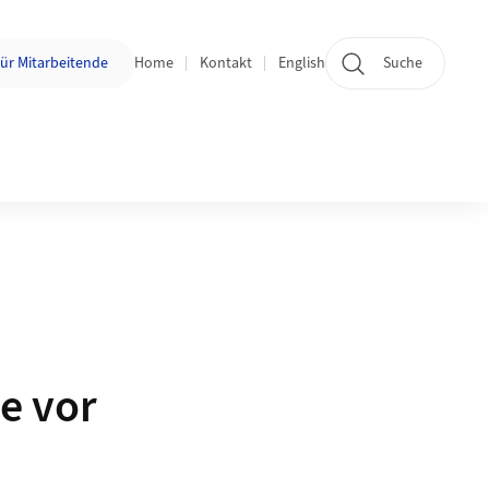
n:
ür Mitarbeitende
Home
Kontakt
English
Suche
e vor