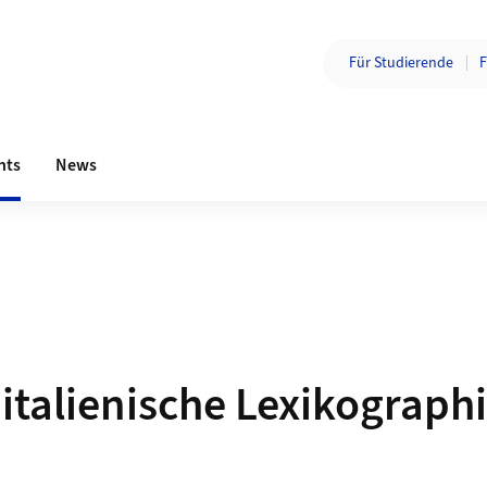
Zielgruppe wechsel
Für Studierende
F
Bereichsnavigation
nts
News
italienische Lexikographi