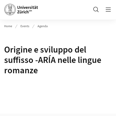
Header
Suche
Home
Events
Agenda
Origine e sviluppo del
suffisso -ARÍA nelle lingue
romanze