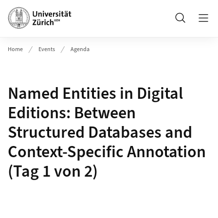
Header
Suche
Home
Events
Agenda
Named Entities in Digital
Editions: Between
Structured Databases and
Context‑Specific Annotation
(Tag 1 von 2)