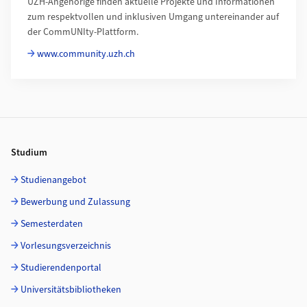
UZH-Angehörige finden aktuelle Projekte und Informationen
zum respektvollen und inklusiven Umgang untereinander auf
der CommUNIty-Plattform.
www.community.uzh.ch
Footer
Studium
Studienangebot
Bewerbung und Zulassung
Semesterdaten
Vorlesungsverzeichnis
Studierendenportal
Universitätsbibliotheken