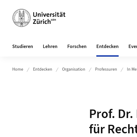
Header
Hauptnavigation
Studieren
Lehren
Forschen
Entdecken
Eve
Home
Entdecken
Organisation
Professuren
In M
Prof. Dr
für Rech