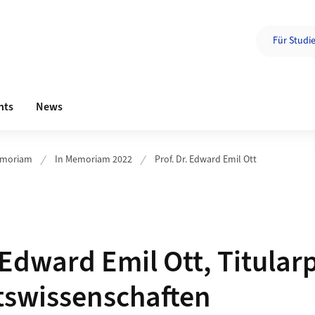
Zielgruppe
Für Studi
Quicklinks
nts
News
emoriam
In Memoriam 2022
Prof. Dr. Edward Emil Ott
. Edward Emil Ott, Titular
tswissenschaften