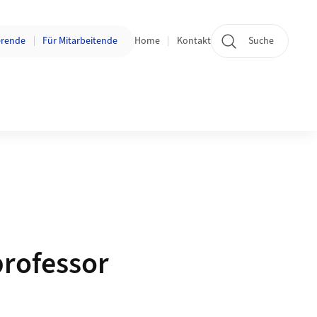
 wechseln:
erende
Für Mitarbeitende
Home
Kontakt
Suche
professor