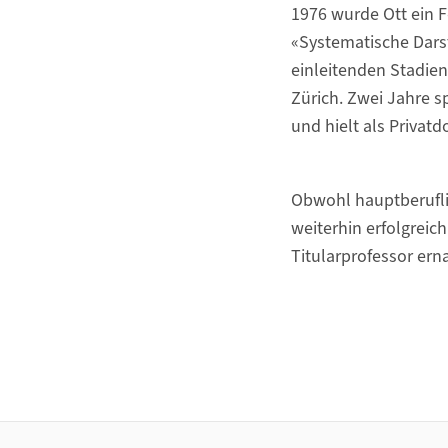
1976 wurde Ott ein 
«Systematische Dars
einleitenden Stadien
Zürich. Zwei Jahre sp
und hielt als Privat
Obwohl hauptberuflic
weiterhin erfolgrei
Titularprofessor ern
Footer