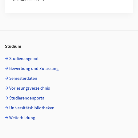
Tel. 043 259 53 19
Footer
Studium
Studienangebot
Bewerbung und Zulassung
Semesterdaten
Vorlesungsverzeichnis
Studierendenportal
Universitätsbibliotheken
Weiterbildung